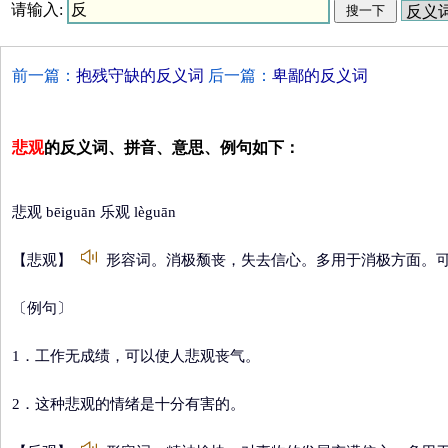
请输入:
前一篇：
抱残守缺的反义词
后一篇：
卑鄙的反义词
悲观
的反义词、拼音、意思、例句如下：
悲观 bēiguān 乐观 lèguān
【悲观】
形容词。消极颓丧，失去信心。多用于消极方面。
〔例句〕
1．工作无成绩，可以使人悲观丧气。
2．这种悲观的情绪是十分有害的。