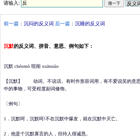
请输入:
前一篇：
沉闷的反义词
后一篇：
沉睡的反义词
沉默
的反义词、拼音、意思、例句如下：
沉默 chénmò 喧闹 xuānnào
【沉默】
动词。不说话。有时作形容词用，有不爱说笑的意
中的事物，可受程度副词修饰。
〔例句〕
1．沉默呵，沉默呵!不在沉默中爆发，就在沉默中灭亡。
2．他是个沉默寡言的人，但待人很诚恳。