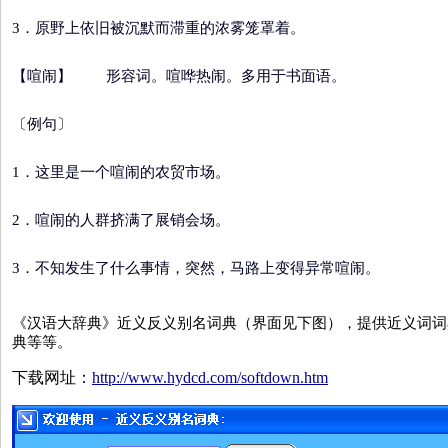
3．原野上依旧被沉默而滞重的浓雾笼罩着。
【喧闹】
形容词。喧哗热闹。多用于书面语。
〔例句〕
1．这里是一个喧闹的农贸市场。
2．喧闹的人群挤满了展销会场。
3．不知发生了什么事情，突然，马路上变得异常喧闹。
《汉语大辞典》近义反义别名词典（界面见下图），提供近义词词
典等等。
下载网址：
http://www.hydcd.com/softdown.htm