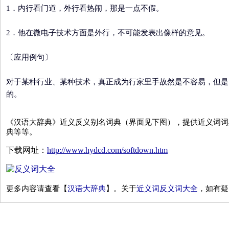
1．内行看门道，外行看热闹，那是一点不假。
2．他在微电子技术方面是外行，不可能发表出像样的意见。
〔应用例句〕
对于某种行业、某种技术，真正成为行家里手故然是不容易，但是
的。
《汉语大辞典》近义反义别名词典（界面见下图），提供近义词词
典等等。
下载网址：
http://www.hydcd.com/softdown.htm
更多内容请查看【
汉语大辞典
】。关于
近义词反义词大全
，如有疑