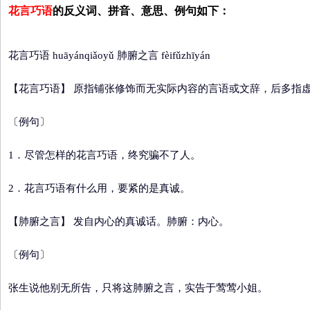
花言巧语
的反义词、拼音、意思、例句如下：
花言巧语 huāyánqiǎoyǔ 肺腑之言 fèifǔzhīyán
【花言巧语】
原指铺张修饰而无实际内容的言语或文辞，后多指
〔例句〕
1．尽管怎样的花言巧语，终究骗不了人。
2．花言巧语有什么用，要紧的是真诚。
【肺腑之言】
发自内心的真诚话。肺腑：内心。
〔例句〕
张生说他别无所告，只将这肺腑之言，实告于莺莺小姐。