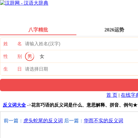
八字精批
2026运势
姓 名
性 别
男
女
生 日
首 页
|
在线字
反义词大全
->
花言巧语的反义词是什么、意思解释、拼音、例句★
前一篇：
虎头蛇尾的反义词
后一篇：
华而不实的反义词