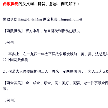
两败俱伤
的反义词、拼音、意思、例句如下：
两败俱伤 liǎngbàijùshāng 两全其美 liǎngquánqíměi
【两败俱伤】
双方争斗，结果都受到损伤(损失)。
〔例句〕
1．事实上，在一九四一年太平洋战争爆发以前，英、美、法总是
和中国两败俱伤。
2．倘若大人再要回护他三人，将来一定两败俱伤，于大人反为无
【两全其美】
全：成全，顾全。美：美好，美满。做一件事顾全
果。
〔例句〕