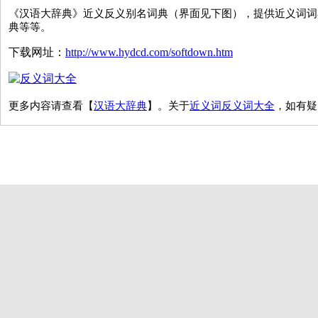
《汉语大辞典》近义反义别名词典（界面见下图），提供近义词词
典等等。
下载网址：
http://www.hydcd.com/softdown.htm
更多内容请查看【
汉语大辞典
】。关于
近义词反义词大全
，如有疑
Copyright(C)2017 汉辞网·版权所有 可搜索：微
软件著作权登记号：2005SR02