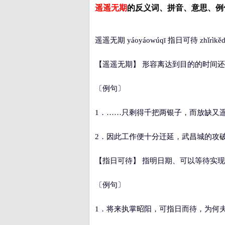
遥遥无期
的反义词、拼音、意思、例
遥遥无期 yáoyáowúqī 指日可待 zhǐrìkěd
【遥遥无期】
形容离达到目的的时间还
〔例句〕
1．……只剩得千把两银子，而放缺又
2．因此工作便十分迁延，武昌城的攻
【指日可待】
指明日期、可以等待实现
〔例句〕
1．将来执掌昭阳，可指日而待，为何