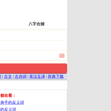
八字合婚
词
|
古文
|
古诗词
|
英汉互译
|
辞典下载
家都在看：
显身手的反义词
痛的反义词