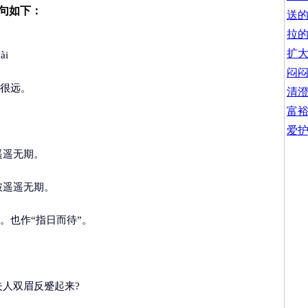
句如下：
送
拉
扩
ài
闷
很远。
清
富
爱
遥遥无期。
破遥遥无期。
。也作“指日而待”。
夫人双眉反蹙起来?