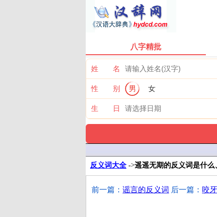
八字精批
姓 名
性 别
男
女
生 日
反义词大全
->
遥遥无期的反义词是什么
前一篇：
谣言的反义词
后一篇：
咬