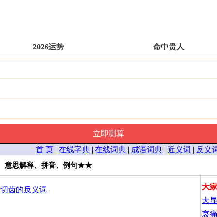
2026运势
命中贵人
首 页
|
在线字典
|
在线词典
|
成语词典
|
近义词
|
反义
、意思解释、拼音、例句★★
大
牙切齿的反义词
大
哀