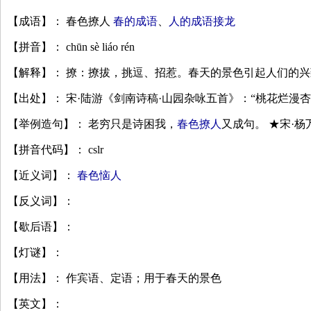
【成语】： 春色撩人
春的成语
、
人的成语接龙
【拼音】： chūn sè liáo rén
【解释】： 撩：撩拔，挑逗、招惹。春天的景色引起人们的兴
【出处】： 宋·陆游《剑南诗稿·山园杂咏五首》：“桃花烂漫
【举例造句】： 老穷只是诗困我，
春色撩人
又成句。 ★宋·
【拼音代码】： cslr
【近义词】：
春色恼人
【反义词】：
【歇后语】：
【灯谜】：
【用法】： 作宾语、定语；用于春天的景色
【英文】：