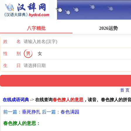
八字精批
2026运势
姓 名
性 别
男
女
生 日
首 页
在线成语词典
->
在线查询
春色撩人的意思
，读音、春色撩人的拼
前一篇：
垂死挣扎
后一篇：
春色满园
春色撩人的意思：