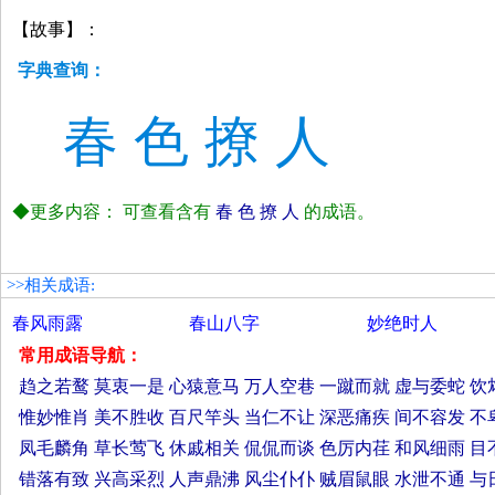
【故事】：
字典查询：
春
色
撩
人
◆更多内容： 可查看含有
春
色
撩
人
的成语。
>>相关成语:
春风雨露
春山八字
妙绝时人
常用成语导航：
趋之若鹜
莫衷一是
心猿意马
万人空巷
一蹴而就
虚与委蛇
饮
惟妙惟肖
美不胜收
百尺竿头
当仁不让
深恶痛疾
间不容发
不
凤毛麟角
草长莺飞
休戚相关
侃侃而谈
色厉内荏
和风细雨
目
错落有致
兴高采烈
人声鼎沸
风尘仆仆
贼眉鼠眼
水泄不通
与