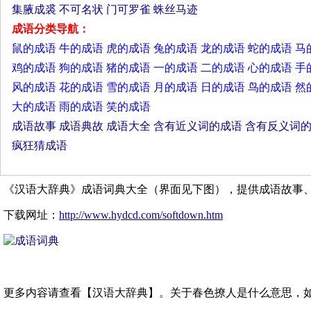
集腋成裘
不可名状
门可罗雀
蛛丝马迹
成语分类导航：
鼠的成语
牛的成语
虎的成语
兔的成语
龙的成语
蛇的成语
马
鸡的成语
狗的成语
猪的成语
一的成语
二的成语
心的成语
手
风的成语
花的成语
雪的成语
月的成语
日的成语
鸟的成语
然
大的成语
雨的成语
笑的成语
成语故事
成语典故
成语大全
含有近义词的成语
含有反义词
疯狂猜成语
《汉语大辞典》成语词典大全（界面见下图），提供成语故事
下载网址：
http://www.hydcd.com/softdown.htm
更多内容请查看【汉语大辞典】。关于春色撩人是什么意思，