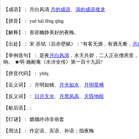
【成语】： 月白风清
月的成语
、
清的成语接龙
【拼音】： yuè bái fēng qīng
【解释】： 形容幽静美好的夜晚。
【出处】： 宋·苏轼《后赤壁赋》：“有客无酒，有酒无肴，
月
【举例造句】： 是夜
月白风清
，水天共碧，二人正在僧房里，
响。 ★明·施耐庵《水浒全传》第一百十九回?
【拼音代码】： ybfq
【近义词】： 月明如镜、
月光如水
、
月明星稀
【反义词】：
日月无光
、
月黑风高
、
天昏地暗
【歇后语】：
【灯谜】： 嫦娥吟诗非俗套
【用法】： 作定语、宾语、补语；指夜晚