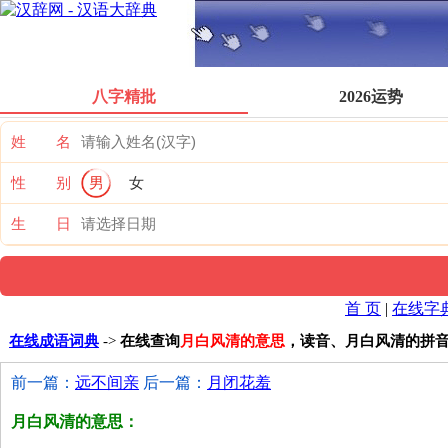
八字精批
2026运势
姓 名
性 别
男
女
生 日
首 页
|
在线字
在线成语词典
->
在线查询
月白风清的意思
，读音、月白风清的拼
前一篇：
远不间亲
后一篇：
月闭花羞
月白风清的意思：