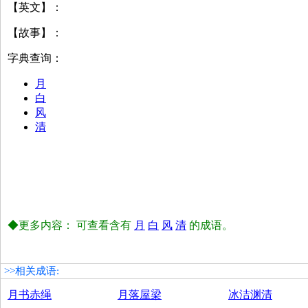
【英文】：
【故事】：
字典查询：
月
白
风
清
◆更多内容： 可查看含有
月
白
风
清
的成语。
>>相关成语:
月书赤绳
月落屋梁
冰洁渊清