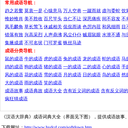
常用成语导航：
趋之若鹜
莫衷一是
心猿意马
万人空巷
一蹴而就
虚与委蛇
饮
惟妙惟肖
美不胜收
百尺竿头
当仁不让
深恶痛疾
间不容发
不
凤毛麟角
草长莺飞
休戚相关
侃侃而谈
色厉内荏
和风细雨
目
错落有致
兴高采烈
人声鼎沸
风尘仆仆
贼眉鼠眼
水泄不通
与
集腋成裘
不可名状
门可罗雀
蛛丝马迹
成语分类导航：
鼠的成语
牛的成语
虎的成语
兔的成语
龙的成语
蛇的成语
马
鸡的成语
狗的成语
猪的成语
一的成语
二的成语
心的成语
手
风的成语
花的成语
雪的成语
月的成语
日的成语
鸟的成语
然
大的成语
雨的成语
笑的成语
成语故事
成语典故
成语大全
含有近义词的成语
含有反义词
疯狂猜成语
《汉语大辞典》成语词典大全（界面见下图），提供成语故事
下载网址：
http://www.hydcd.com/softdown.htm